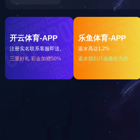
业500强人气榜”第232位，比202在一年排名第一下
身为化工领域不错 的商家主装修司工厂是指，
司渐趋凸起的销售绩效、反复明显增强的研发业务能
加剧的背景图案下，各位将狠抓不断转型进步机会，
化加剧与节能减排减碳不断转型进步，促进工厂不断