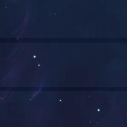
0强排行
公布耗时：
2022-09-07
商局联主办人的“2022国家民企公司工厂500强大会”以线上渠道地推相联
网站排名，河北省文明诚信集团简介以市场大的的合作经营液压机跻身“国家民企
2中民营化公司行业行业500强高峰会”以线上销售从实体到线上相
00强”、“贴心服务行业100强”人气榜，湖北诚信合作经营集团