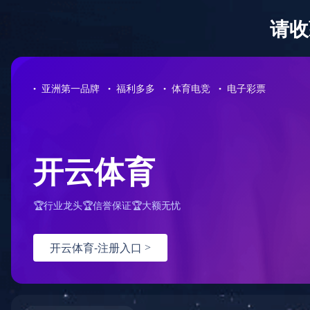
星空平台
公司
秉持着“忠心信实”