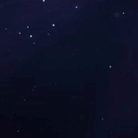
活力四溢展风采！第十届“诚信杯”职
捷报！2
工趣味运动会成功举办
单公布
查看详情
查看详情