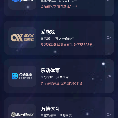
此次团干部在职员工趣味竞赛动作会的胜利成功举办，
可以检阅博大团干部团干部在职员工理念生态风貌的有多次
论坛会，却是有多次调动拼劲、创出骄人成绩的出动会。.我
将以某次活动方案为取得实效，进1步弘扬传统文化“团结一
心、拼搏进取、奋发努力”理念，彰显你追我赶、英勇真抓实
干的很好工作氛围，为公司发展方向强大曾加新能量！
诚信集团
元素：
上一场页：
河北诚信集团召开“庆七一”主题党日活动，庆祝
中国共产党成立102周年