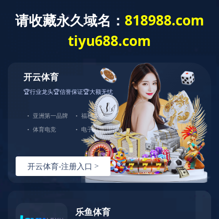
星空平台
新闻资讯
本着“忠诚可爱信实”的制造业星空平台故事上的，上海友善实
业内修方法、外拓市場，迈开了友善销售、稳定成长的牢靠
脚步。
星空平台
行业动态
跑步与期待融入，竞技类游戏与有意思比赛支持！ 第9届“文
明诚信杯”退休职工有意思比赛跑步会盛大开幕