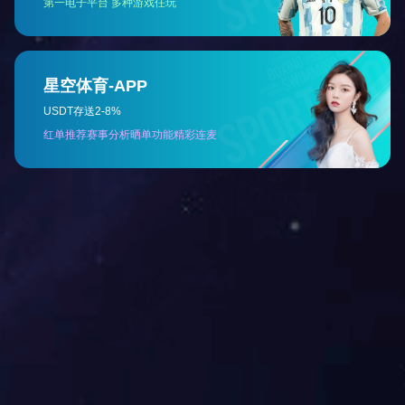
集团位居第三！
查看详情
2023中国石油和化工民营企业百强名单出炉，河北诚
信集团榜上有名！