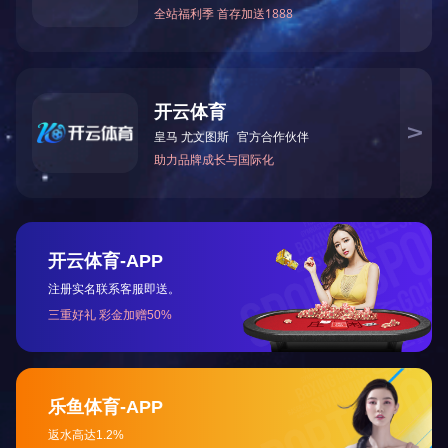
河北诚信集团召开“庆七一”主题党日活动，庆祝中国共产党成立1
02周年
运动与快乐融合，竞技与趣味加持！ 第九届“诚信杯”职工趣味运
动会隆重举办
河北诚信集团再次入选中国民营企业500强榜单
徽信微信公号
投拆意见公司
子公司ip地址：湖北省河南省市元氏县元赵路
国内销售电话：
0311-84626641
传真：
0311-84635794
邮箱：
chengxin@young-top.com